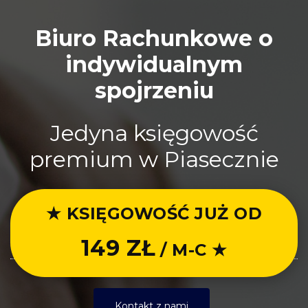
Biuro Rachunkowe o
indywidualnym
spojrzeniu
Jedyna księgowość
premium w Piasecznie
★ KSIĘGOWOŚĆ JUŻ OD
149 ZŁ
/ M-C ★
Kontakt z nami