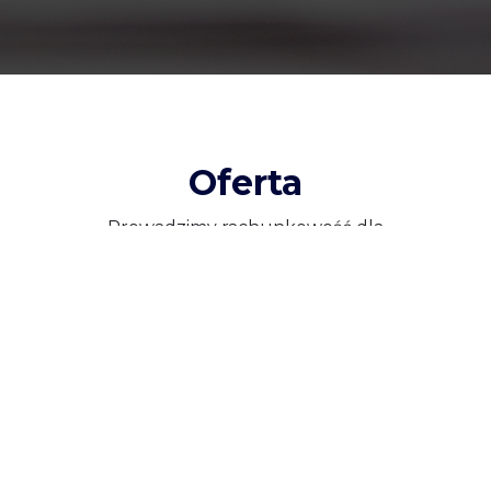
Oferta
Prowadzimy rachunkowość dla
samozatrudnionych, mikro, średnich i dużych
przedsiębiorców.
Księgi rachunkowe
Przedsiębiorcą prowadzącym działalność w formie
spółek lub osiągającym wysokie przychody
(powyżej 1 200 000 euro rocznie) oferujemy